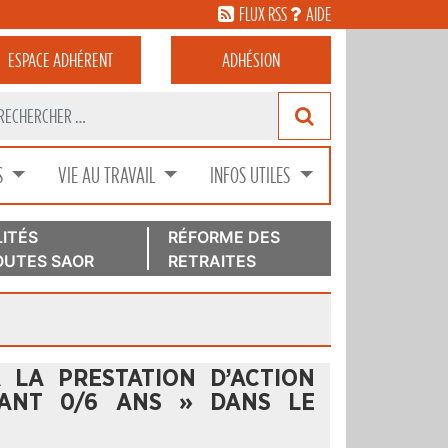
FLUX RSS
AIDE
ESPACE
ADHÉRENT
ADHÉSION
S
VIE AU TRAVAIL
INFOS UTILES
ITÉS
RÉFORME DES
UTES SAOR
RETRAITES
À LA PRESTATION D’ACTION
FANT 0/6 ANS » DANS LE