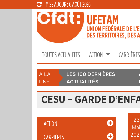
MISE À JOUR : 6 AOÛT 2026
TOUTES ACTUALITÉS
ACTION
CARRIÈRE
A LA
LES 100 DERNIÈRES
UNE
ACTUALITÉS
CESU – GARDE D’ENF
23
ACTION
Mai
202
CARRIÈRES