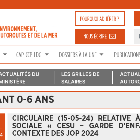
POURQUOI
ADHÉRER ?
NOUS ÉCRIRE
S
CAP-CCP-LDG
DOSSIERS À LA UNE
PUBLICATION
ACTUALITÉS DU
LES GRILLES DE
ACTUAL
MINISTÈRE
SALAIRES
AUTORO
ANT 0-6 ANS
CIRCULAIRE (15-05-24) RELATIVE 
SOCIALE « CESU – GARDE D’EN
.
CONTEXTE DES JOP 2024
4