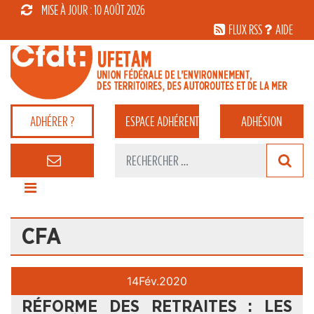
MISE À JOUR : 10 AOÛT 2026
FLUX RSS
AIDE
ADHÉRER ?
ESPACE
ADHÉRENT
ADHÉSION
CFA
14
Fév.
2020
RÉFORME DES RETRAITES : LES