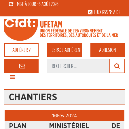
MISE À JOUR : 6 AOÛT 2026
FLUX RSS
AIDE
ADHÉRER ?
ESPACE
ADHÉRENT
ADHÉSION
CHANTIERS
16
Fév.
2024
PLAN MINISTÉRIEL DE