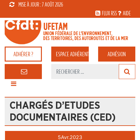
MISE À JOUR : 7 AOÛT 2026
FLUX RSS
AIDE
ADHÉRER ?
ESPACE
ADHÉRENT
ADHÉSION
CHARGÉS D’ETUDES
DOCUMENTAIRES (CED)
5
Avr.
2023