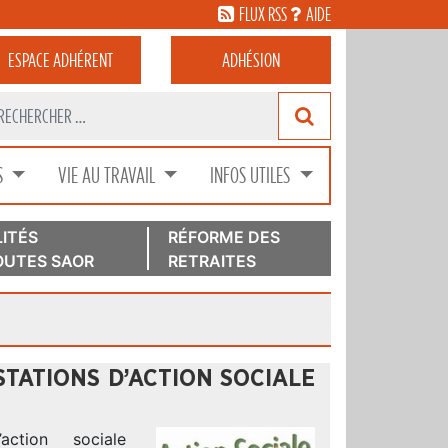
FLUX RSS
AIDE
ESPACE
ADHÉRENT
ADHÉSION
S
VIE AU TRAVAIL
INFOS UTILES
ITÉS
RÉFORME DES
UTES SAOR
RETRAITES
STATIONS D’ACTION SOCIALE
)
action sociale