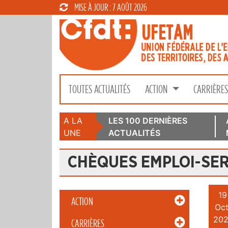
MISE À JOUR : 7 AOÛT 2026
TOUTES ACTUALITÉS
ACTION
CARRIÈRE
A LA
LES 100 DERNIÈRES
UNE
ACTUALITÉS
CHÈQUES EMPLOI-SER
19
ACTION
Oct
202
CARRIÈRES