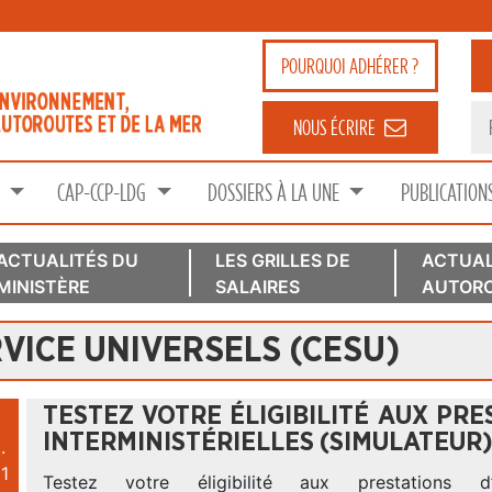
POURQUOI
ADHÉRER ?
NOUS ÉCRIRE
S
CAP-CCP-LDG
DOSSIERS À LA UNE
PUBLICATION
ACTUALITÉS DU
LES GRILLES DE
ACTUAL
MINISTÈRE
SALAIRES
AUTORO
VICE UNIVERSELS (CESU)
TESTEZ VOTRE ÉLIGIBILITÉ AUX PRE
INTERMINISTÉRIELLES (SIMULATEUR
.
1
Testez votre éligibilité aux prestations d’