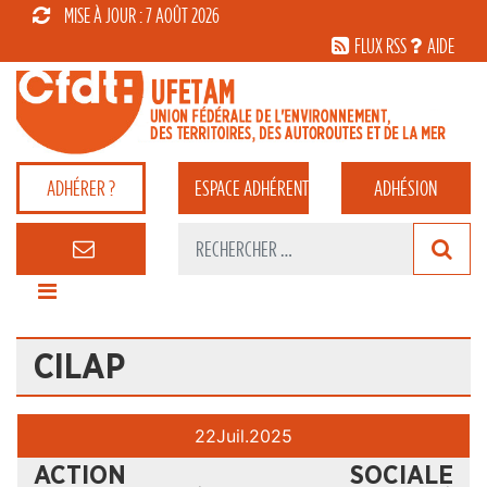
MISE À JOUR : 7 AOÛT 2026
FLUX RSS
AIDE
ADHÉRER ?
ESPACE
ADHÉRENT
ADHÉSION
CILAP
22
Juil.
2025
ACTION SOCIALE