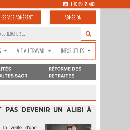
FLUX RSS
AIDE
ESPACE
ADHÉRENT
ADHÉSION
S
VIE AU TRAVAIL
INFOS UTILES
ITÉS
RÉFORME DES
UTES SAOR
RETRAITES
T PAS DEVENIR UN ALIBI À
 la veille d’une