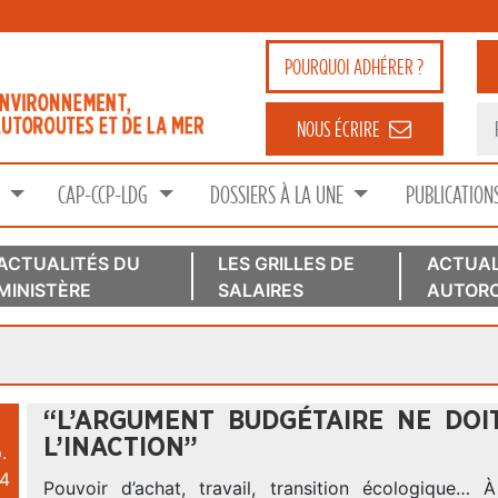
POURQUOI
ADHÉRER ?
NOUS ÉCRIRE
S
CAP-CCP-LDG
DOSSIERS À LA UNE
PUBLICATION
ACTUALITÉS DU
LES GRILLES DE
ACTUAL
MINISTÈRE
SALAIRES
AUTORO
“L’ARGUMENT BUDGÉTAIRE NE DOI
L’INACTION”
.
4
Pouvoir d’achat, travail, transition écologique… À