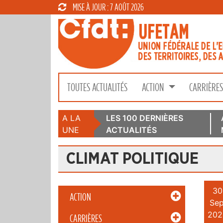
MISE À JOUR : 7 AOÛT 2026
TOUTES ACTUALITÉS
ACTION
CARRIÈRE
A LA
LES 100 DERNIÈRES
UNE
ACTUALITÉS
CLIMAT POLITIQUE
30
ACTION
Sep
202
CARRIÈRES