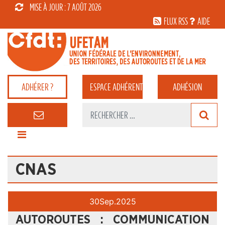
MISE À JOUR : 7 AOÛT 2026
FLUX RSS
AIDE
ADHÉRER ?
ESPACE
ADHÉRENT
ADHÉSION
CNAS
30
Sep.
2025
AUTOROUTES : COMMUNICATION