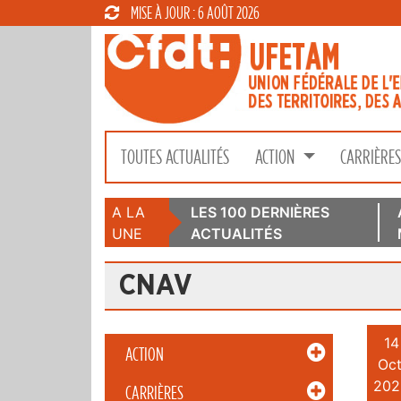
MISE À JOUR : 6 AOÛT 2026
TOUTES ACTUALITÉS
ACTION
CARRIÈRE
A LA
LES 100 DERNIÈRES
UNE
ACTUALITÉS
CNAV
14
ACTION
Oct
202
CARRIÈRES