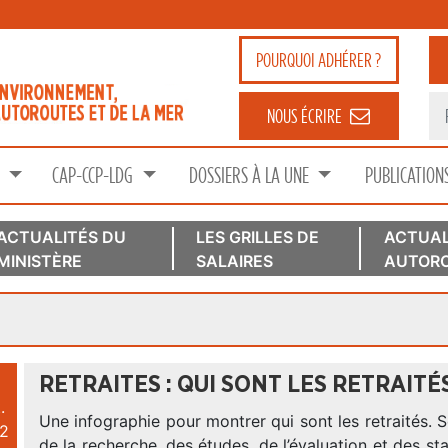
POURQUOI
ADHÉRER ?
NOUS ÉCRIRE
S
CAP-CCP-LDG
DOSSIERS À LA UNE
PUBLICATION
ACTUALITÉS DU
LES GRILLES DE
ACTUAL
MINISTÈRE
SALAIRES
AUTORO
RETRAITES : QUI SONT LES RETRAITÉS
.
Une infographie pour montrer qui sont les retraités. S
2
de la recherche, des études, de l’évaluation et des sta