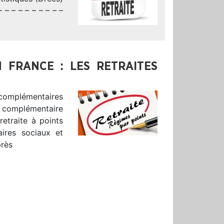
 – – – – – – – – –
N FRANCE : LES RETRAITES
s complémentaires
te complémentaire
retraite à points
aires sociaux et
près