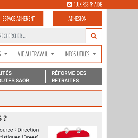
FLUX RSS
AIDE
ESPACE
ADHÉRENT
ADHÉSION
S
VIE AU TRAVAIL
INFOS UTILES
ITÉS
RÉFORME DES
UTES SAOR
RETRAITES
 ?
ource : Direction
tistiques (Drees)