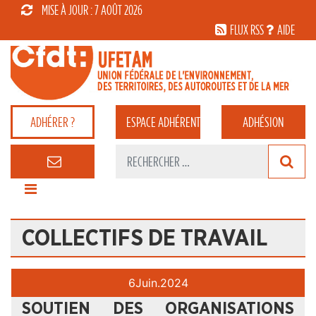
MISE À JOUR : 7 AOÛT 2026
FLUX RSS
AIDE
ADHÉRER ?
ESPACE
ADHÉRENT
ADHÉSION
COLLECTIFS DE TRAVAIL
6
Juin.
2024
SOUTIEN DES ORGANISATIONS