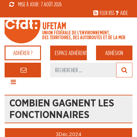
MISE À JOUR : 7 AOÛT 2026
FLUX RSS
AIDE
ADHÉRER ?
ESPACE
ADHÉRENT
ADHÉSION
COMBIEN GAGNENT LES
FONCTIONNAIRES
3
Déc.
2024