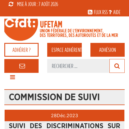
MISE À JOUR : 7 AOÛT 2026
FLUX RSS
AIDE
ADHÉRER ?
ESPACE
ADHÉRENT
ADHÉSION
COMMISSION DE SUIVI
28
Déc.
2023
SUIVI DES DISCRIMINATIONS SUR