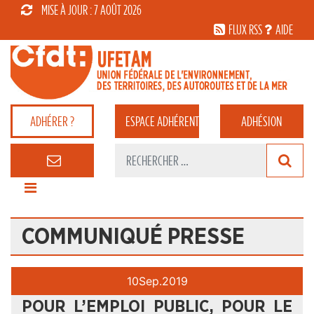
MISE À JOUR : 7 AOÛT 2026
FLUX RSS
AIDE
ADHÉRER ?
ESPACE
ADHÉRENT
ADHÉSION
COMMUNIQUÉ PRESSE
10
Sep.
2019
POUR L’EMPLOI PUBLIC, POUR LE