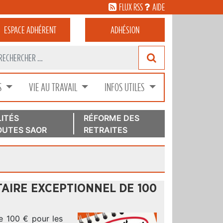
FLUX RSS
AIDE
ESPACE
ADHÉRENT
ADHÉSION
S
VIE AU TRAVAIL
INFOS UTILES
ITÉS
RÉFORME DES
UTES SAOR
RETRAITES
AIRE EXCEPTIONNEL DE 100
e 100 € pour les