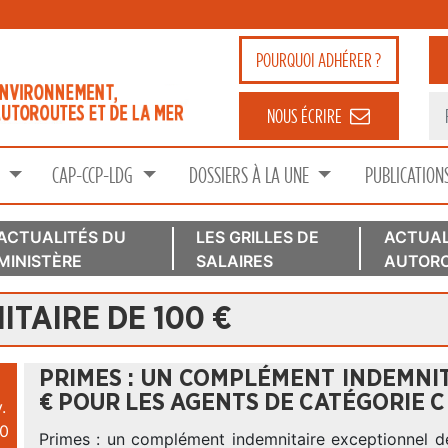
POURQUOI
ADHÉRER ?
NOUS ÉCRIRE
S
CAP-CCP-LDG
DOSSIERS À LA UNE
PUBLICATION
ACTUALITÉS DU
LES GRILLES DE
ACTUAL
MINISTÈRE
SALAIRES
AUTORO
TAIRE DE 100 €
PRIMES : UN COMPLÉMENT INDEMNIT
€ POUR LES AGENTS DE CATÉGORIE C
.
0
Primes : un complément indemnitaire exceptionnel d