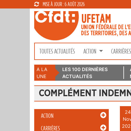
MISE À JOUR : 6 AOÛT 2026
TOUTES ACTUALITÉS
ACTION
CARRIÈRE
A LA
LES 100 DERNIÈRES
UNE
ACTUALITÉS
COMPLÉMENT INDEMNI
24
ACTION
Nov
202
CARRIÈRES