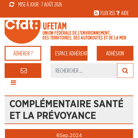
MISE À JOUR : 7 AOÛT 2026
FLUX RSS
AIDE
ADHÉRER ?
ESPACE
ADHÉRENT
ADHÉSION
COMPLÉMENTAIRE SANTÉ
ET LA PRÉVOYANCE
6
Sep.
2024