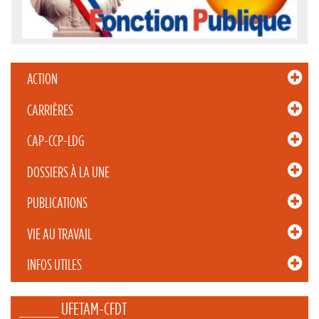
ACTION
CARRIÈRES
CAP-CCP-LDG
DOSSIERS À LA UNE
PUBLICATIONS
VIE AU TRAVAIL
INFOS UTILES
_____ UFETAM-CFDT