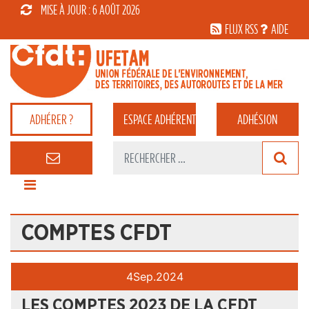
MISE À JOUR : 6 AOÛT 2026
FLUX RSS
AIDE
ADHÉRER ?
ESPACE
ADHÉRENT
ADHÉSION
COMPTES CFDT
4
Sep.
2024
LES COMPTES 2023 DE LA CFDT