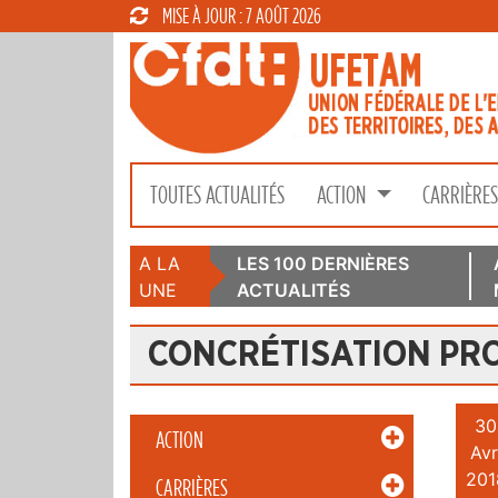
MISE À JOUR : 7 AOÛT 2026
TOUTES ACTUALITÉS
ACTION
CARRIÈRE
A LA
LES 100 DERNIÈRES
UNE
ACTUALITÉS
CONCRÉTISATION PR
30
ACTION
Avr
201
CARRIÈRES