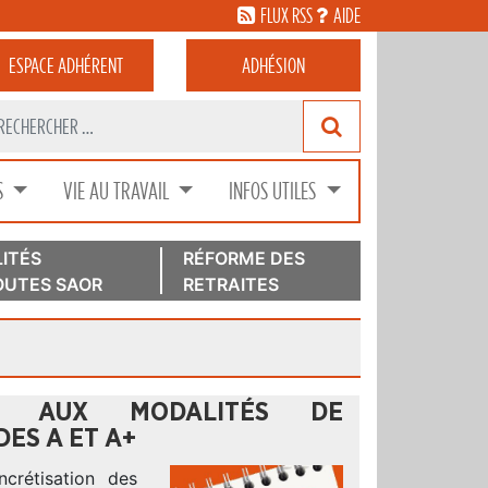
FLUX RSS
AIDE
ESPACE
ADHÉRENT
ADHÉSION
S
VIE AU TRAVAIL
INFOS UTILES
ITÉS
RÉFORME DES
UTES SAOR
RETRAITES
VE AUX MODALITÉS DE
ES A ET A+
crétisation des