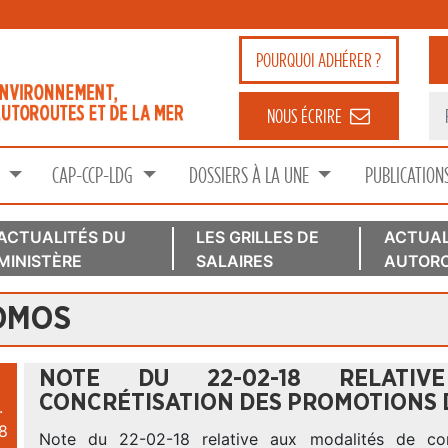
POURQUOI
ADHÉRER ?
NOUS ÉCRIRE
S
CAP-CCP-LDG
DOSSIERS À LA UNE
PUBLICATION
ACTUALITÉS DU
LES GRILLES DE
ACTUAL
MINISTÈRE
SALAIRES
AUTORO
OMOS
NOTE DU 22-02-18 RELATI
CONCRÉTISATION DES PROMOTIONS D
.
8
Note du 22-02-18 relative aux modalités de con