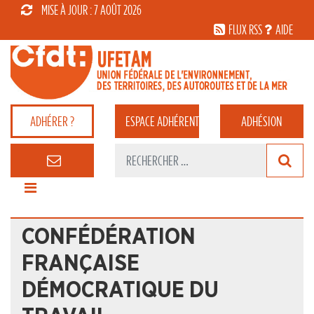
MISE À JOUR : 7 AOÛT 2026
FLUX RSS
AIDE
ADHÉRER ?
ESPACE
ADHÉRENT
ADHÉSION
CONFÉDÉRATION
FRANÇAISE
DÉMOCRATIQUE DU