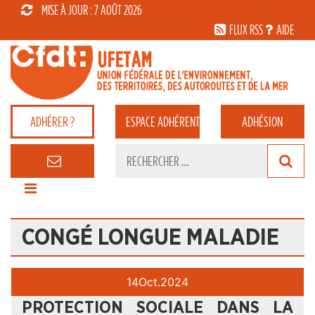
MISE À JOUR : 7 AOÛT 2026
FLUX RSS
AIDE
ADHÉRER ?
ESPACE
ADHÉRENT
ADHÉSION
CONGÉ LONGUE MALADIE
14
Oct.
2024
PROTECTION SOCIALE DANS LA