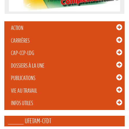
ACTION
CARRIÈRES
CAP-CCP-LDG
DOSSIERS À LA UNE
PUBLICATIONS
VIE AU TRAVAIL
INFOS UTILES
_____ UFETAM-CFDT