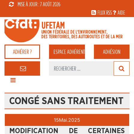
MISE À JOUR : 7 AOÛT 2026
FLUX RSS
AIDE
ADHÉRER ?
ESPACE
ADHÉRENT
ADHÉSION
CONGÉ SANS TRAITEMENT
15
Mai.
2025
MODIFICATION DE CERTAINES