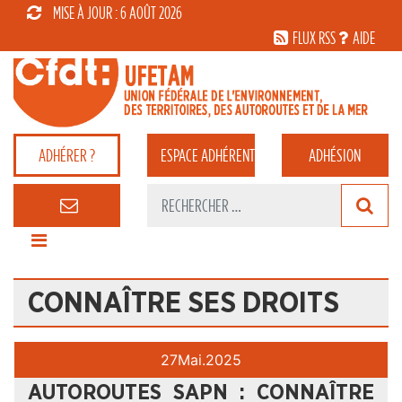
MISE À JOUR : 6 AOÛT 2026
FLUX RSS
AIDE
ADHÉRER ?
ESPACE
ADHÉRENT
ADHÉSION
CONNAÎTRE SES DROITS
27
Mai.
2025
AUTOROUTES SAPN : CONNAÎTRE