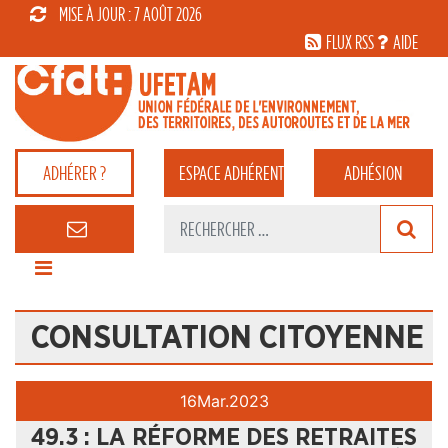
MISE À JOUR : 7 AOÛT 2026
FLUX RSS
AIDE
ADHÉRER ?
ESPACE
ADHÉRENT
ADHÉSION
CONSULTATION CITOYENNE
16
Mar.
2023
49.3 : LA RÉFORME DES RETRAITES