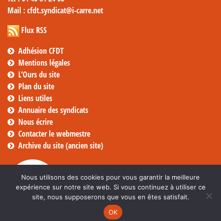
Mail
: cfdt.syndicat@i-carre.net
Flux RSS
Adhésion CFDT
Mentions légales
L’Ours du site
Plan du site
Liens utiles
Annuaire des syndicats
Nous écrire
Contacter le webmestre
Archive du site (ancien site)
Nous utilisons des cookies pour vous garantir la meilleure
expérience sur notre site web. Si vous continuez à utiliser ce
site, nous supposerons que vous en êtes satisfait.
OK