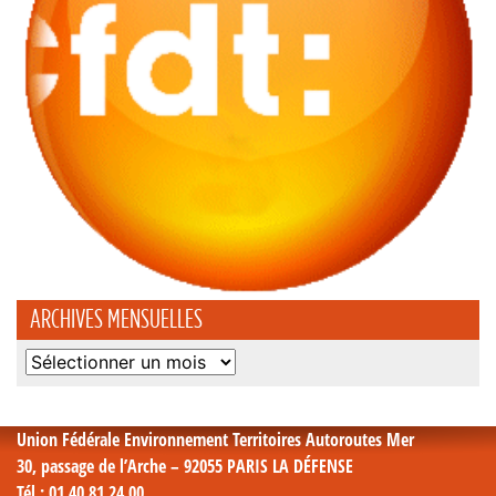
ARCHIVES MENSUELLES
Archives
mensuelles
Union Fédérale Environnement Territoires Autoroutes Mer
30, passage de l’Arche – 92055 PARIS LA DÉFENSE
Tél
: 01 40 81 24 00