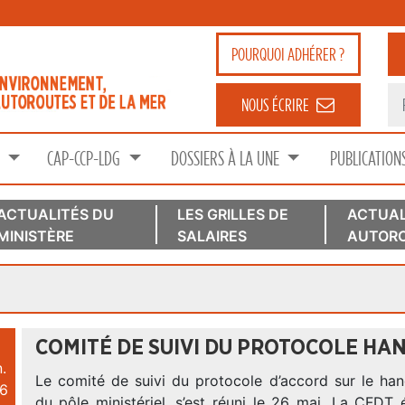
POURQUOI
ADHÉRER ?
NOUS ÉCRIRE
S
CAP-CCP-LDG
DOSSIERS À LA UNE
PUBLICATION
ACTUALITÉS DU
LES GRILLES DE
ACTUAL
MINISTÈRE
SALAIRES
AUTORO
COMITÉ DE SUIVI DU PROTOCOLE HAN
.
Le comité de suivi du protocole d’accord sur le han
6
du pôle ministériel, s’est réuni le 26 mai. La CFDT 