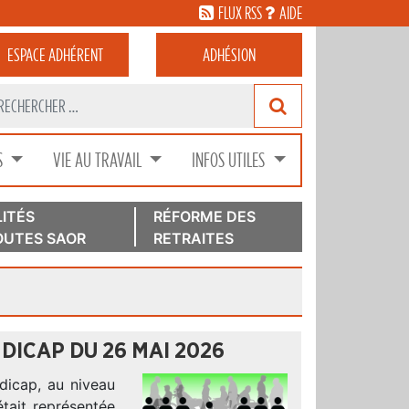
FLUX RSS
AIDE
ESPACE
ADHÉRENT
ADHÉSION
S
VIE AU TRAVAIL
INFOS UTILES
ITÉS
RÉFORME DES
UTES SAOR
RETRAITES
DICAP DU 26 MAI 2026
dicap, au niveau
était représentée