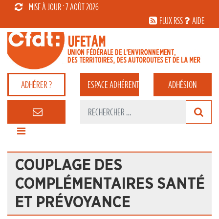
MISE À JOUR : 7 AOÛT 2026
FLUX RSS
AIDE
ADHÉRER ?
ESPACE
ADHÉRENT
ADHÉSION
COUPLAGE DES
COMPLÉMENTAIRES SANTÉ
ET PRÉVOYANCE