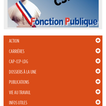
ACTION
CARRIÈRES
CAP-CCP-LDG
DOSSIERS À LA UNE
PUBLICATIONS
VIE AU TRAVAIL
INFOS UTILES