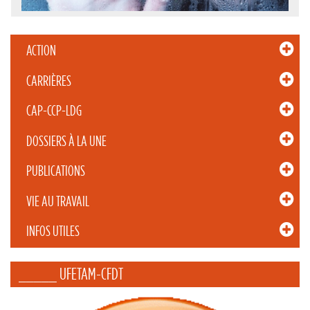
ACTION
CARRIÈRES
CAP-CCP-LDG
DOSSIERS À LA UNE
PUBLICATIONS
VIE AU TRAVAIL
INFOS UTILES
_____ UFETAM-CFDT