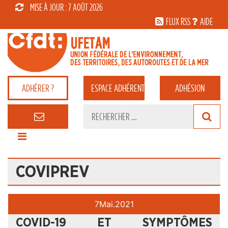
MISE À JOUR : 7 AOÛT 2026
FLUX RSS
AIDE
ADHÉRER ?
ESPACE
ADHÉRENT
ADHÉSION
COVIPREV
7
Mai.
2021
COVID-19 ET SYMPTÔMES