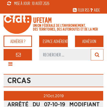
MISE À JOUR : 10 AOÛT 2026
FLUX RSS
AIDE
ADHÉRER ?
ESPACE
ADHÉRENT
ADHÉSION
CRCAS
21
Oct.
2019
ARRÊTÉ DU 07-10-19 MODIFIANT