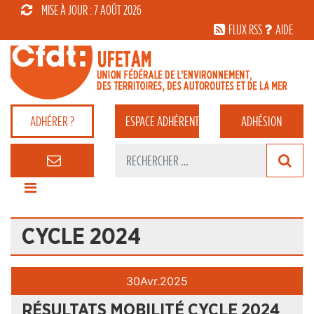
MISE À JOUR : 7 AOÛT 2026
FLUX RSS
AIDE
ADHÉRER ?
ESPACE
ADHÉRENT
ADHÉSION
CYCLE 2024
30
Avr.
2025
RÉSULTATS MOBILITÉ CYCLE 2024