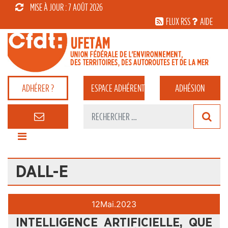
MISE À JOUR : 7 AOÛT 2026
FLUX RSS
AIDE
ADHÉRER ?
ESPACE
ADHÉRENT
ADHÉSION
DALL-E
12
Mai.
2023
INTELLIGENCE ARTIFICIELLE, QUE