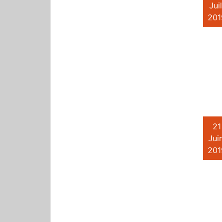
Juil
201
21
Juin
201