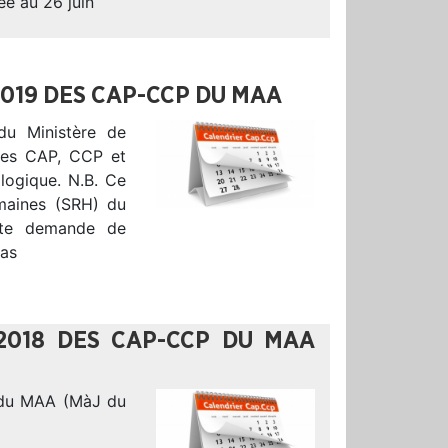
ée au 26 juin
2019 DES CAP-CCP DU MAA
u Ministère de
l des CAP, CCP et
logique. N.B. Ce
umaines (SRH) du
oute demande de
pas
2018 DES CAP-CCP DU MAA
 du MAA (MàJ du