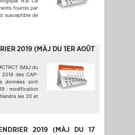
logique. N.B. Ce
ments fournis par
t susceptible de
IER 2019 (MÀJ DU 1ER AOÛT
-MCTRCT (MàJ du
er 2019 des CAP-
s données sont
19 : modification
tiendra les 20 et
ENDRIER 2019 (MÀJ DU 17