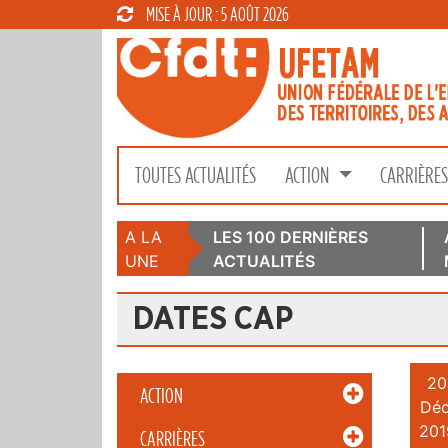
MISE À JOUR : 5 AOÛT 2026
TOUTES ACTUALITÉS
ACTION
CARRIÈRE
A LA
LES 100 DERNIÈRES
UNE
ACTUALITÉS
DATES CAP
20
ACTION
Déc
201
CARRIÈRES