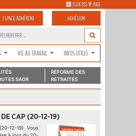
FLUX RSS
AIDE
ESPACE
ADHÉRENT
ADHÉSION
S
VIE AU TRAVAIL
INFOS UTILES
ITÉS
RÉFORME DES
UTES SAOR
RETRAITES
E CAP (20-12-19)
0-12-19) Vous
ise à jour du 20-