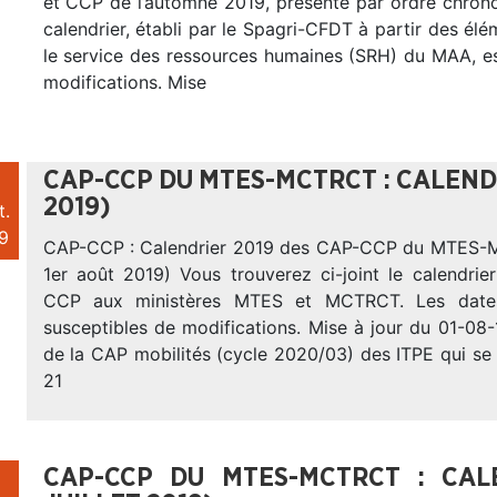
et CCP de l’automne 2019, présenté par ordre chrono
calendrier, établi par le Spagri-CFDT à partir des élé
le service des ressources humaines (SRH) du MAA, es
modifications. Mise
CAP-CCP DU MTES-MCTRCT : CALENDR
2019)
t.
9
CAP-CCP : Calendrier 2019 des CAP-CCP du MTES
1er août 2019) Vous trouverez ci-joint le calendri
CCP aux ministères MTES et MCTRCT. Les date
susceptibles de modifications. Mise à jour du 01-08-
de la CAP mobilités (cycle 2020/03) des ITPE qui se 
21
CAP-CCP DU MTES-MCTRCT : CAL