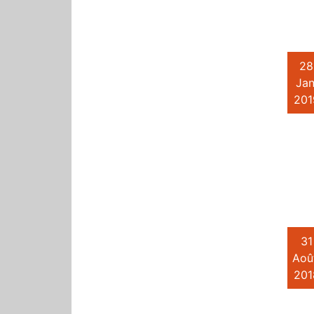
28
Jan
201
31
Aoû
201