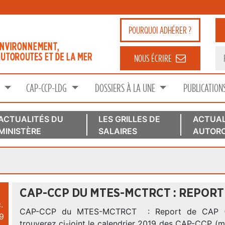
POURQUOI
ADHÉRER ?
NOUS ÉCRIRE
S
CAP-CCP-LDG
DOSSIERS À LA UNE
PUBLICATION
ACTUALITÉS DU
LES GRILLES DE
ACTUAL
MINISTÈRE
SALAIRES
AUTORO
CAP-CCP DU MTES-MCTRCT : REPORT D
.
CAP-CCP du MTES-MCTRCT : Report de CAP (2
9
trouverez ci-joint le calendrier 2019 des CAP-CCP (m