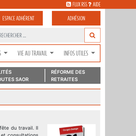
FLUX RSS
AIDE
ESPACE
ADHÉRENT
ADHÉSION
S
VIE AU TRAVAIL
INFOS UTILES
ITÉS
RÉFORME DES
UTES SAOR
RETRAITES
te du travail. Il
et consultations