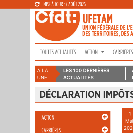
MISE À JOUR : 7 AOÛT 2026
TOUTES ACTUALITÉS
ACTION
CARRIÈRE
A LA
LES 100 DERNIÈRES
UNE
ACTUALITÉS
DÉCLARATION IMPÔT
1
ACTION
Mai
202
CARRIÈRES