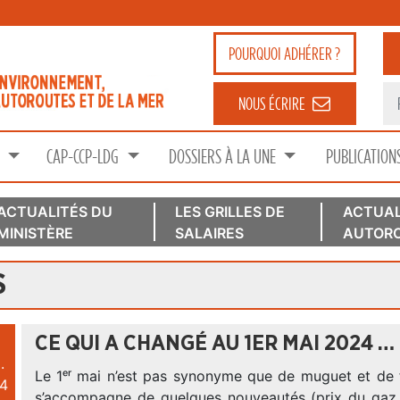
POURQUOI
ADHÉRER ?
NOUS ÉCRIRE
S
CAP-CCP-LDG
DOSSIERS À LA UNE
PUBLICATION
ACTUALITÉS DU
LES GRILLES DE
ACTUAL
MINISTÈRE
SALAIRES
AUTORO
S
CE QUI A CHANGÉ AU 1ER MAI 2024 …
.
Le 1ᵉʳ mai n’est pas synonyme que de muguet et de fê
4
s’accompagne de quelques nouveautés (prix du gaz 