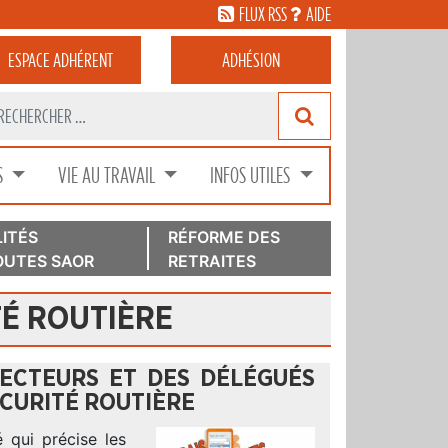
FLUX RSS
AIDE
ESPACE
ADHÉRENT
ADHÉSION
S
VIE AU TRAVAIL
INFOS UTILES
ITÉS
RÉFORME DES
UTES SAOR
RETRAITES
TÉ ROUTIÈRE
PECTEURS ET DES DÉLÉGUÉS
ÉCURITÉ ROUTIÈRE
é qui précise les