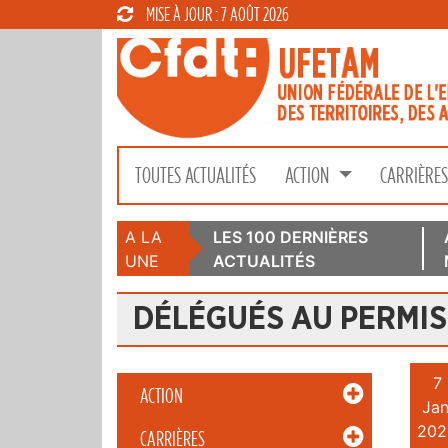
MISE À JOUR : 7 AOÛT 2026
TOUTES ACTUALITÉS
ACTION
CARRIÈRE
A LA
LES 100 DERNIÈRES
UNE
ACTUALITÉS
DÉLÉGUÉS AU PERMIS
7
ACTION
Jan
202
CARRIÈRES