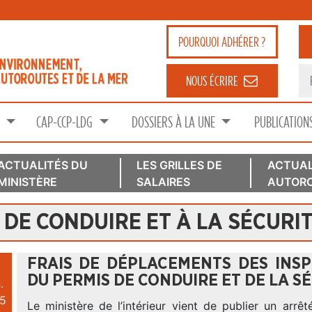
POURQUOI
ADHÉRER ?
NOUS ÉCRIRE
S
CAP-CCP-LDG
DOSSIERS À LA UNE
PUBLICATION
ACTUALITÉS DU
LES GRILLES DE
ACTUAL
MINISTÈRE
SALAIRES
AUTORO
 DE CONDUIRE ET À LA SÉCURI
FRAIS DE DÉPLACEMENTS DES INS
DU PERMIS DE CONDUIRE ET DE LA S
.
5
Le ministère de l’intérieur vient de publier un arrêt