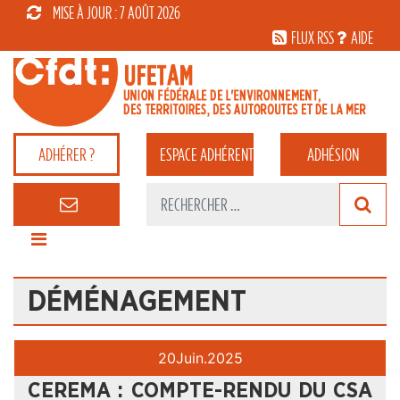
MISE À JOUR : 7 AOÛT 2026
FLUX RSS
AIDE
ADHÉRER ?
ESPACE
ADHÉRENT
ADHÉSION
DÉMÉNAGEMENT
20
Juin.
2025
CEREMA : COMPTE-RENDU DU CSA