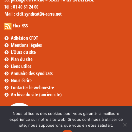
Tél
: 01 40 81 24 00
Mail
: cfdt.syndicat@i-carre.net
Flux RSS
Adhésion CFDT
Mentions légales
L’Ours du site
Plan du site
Liens utiles
Annuaire des syndicats
Nous écrire
Contacter le webmestre
Archive du site (ancien site)
Nous utilisons des cookies pour vous garantir la meilleure
expérience sur notre site web. Si vous continuez à utiliser ce
site, nous supposerons que vous en êtes satisfait.