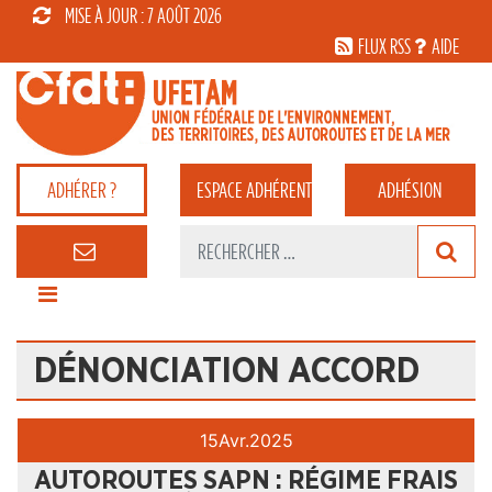
MISE À JOUR : 7 AOÛT 2026
FLUX RSS
AIDE
ADHÉRER ?
ESPACE
ADHÉRENT
ADHÉSION
DÉNONCIATION ACCORD
15
Avr.
2025
AUTOROUTES SAPN : RÉGIME FRAIS