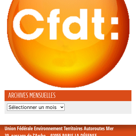
ARCHIVES MENSUELLES
Archives
mensuelles
Union Fédérale Environnement Territoires Autoroutes Mer
30, passage de l’Arche – 92055 PARIS LA DÉFENSE