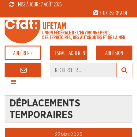
MISE À JOUR : 7 AOÛT 2026
FLUX RSS
AIDE
ADHÉRER ?
ESPACE
ADHÉRENT
ADHÉSION
DÉPLACEMENTS
TEMPORAIRES
27
Mar.
2025