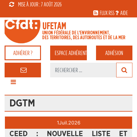
MISE À JOUR : 7 AOÛT 2026
FLUX RSS
AIDE
ADHÉRER ?
ESPACE
ADHÉRENT
ADHÉSION
DGTM
1
Juil.
2026
CEED : NOUVELLE LISTE ET