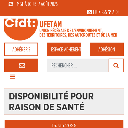
MISE À JOUR : 7 AOÛT 2026
FLUX RSS
AIDE
ADHÉRER ?
ESPACE
ADHÉRENT
ADHÉSION
DISPONIBILITÉ POUR
RAISON DE SANTÉ
15
Jan.
2025