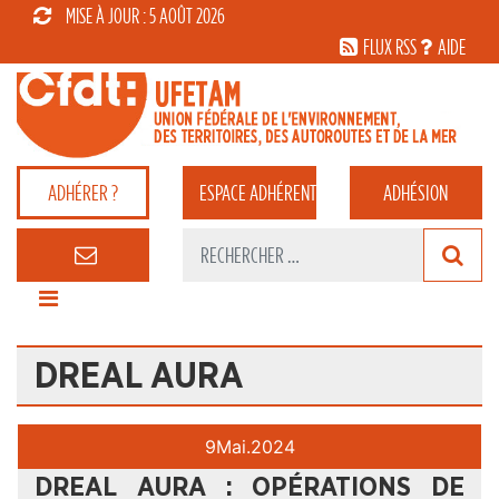
MISE À JOUR : 5 AOÛT 2026
FLUX RSS
AIDE
ADHÉRER ?
ESPACE
ADHÉRENT
ADHÉSION
DREAL AURA
9
Mai.
2024
DREAL AURA : OPÉRATIONS DE