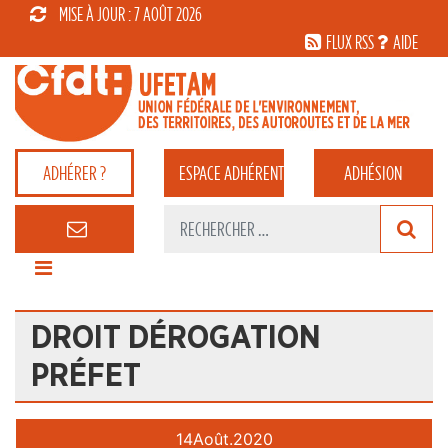
MISE À JOUR : 7 AOÛT 2026
FLUX RSS
AIDE
ADHÉRER ?
ESPACE
ADHÉRENT
ADHÉSION
DROIT DÉROGATION
PRÉFET
14
Août.
2020