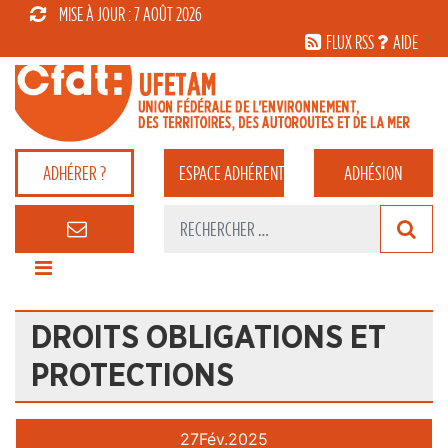
MISE À JOUR : 7 AOÛT 2026
FLUX RSS
AIDE
ADHÉRER ?
ESPACE
ADHÉRENT
ADHÉSION
DROITS OBLIGATIONS ET
PROTECTIONS
27
Fév.
2025