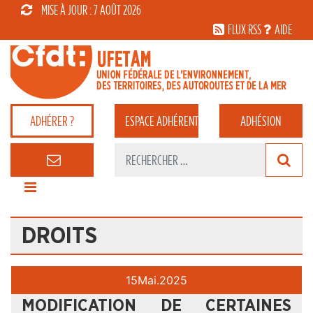
MISE À JOUR : 7 AOÛT 2026
FLUX RSS
AIDE
ADHÉRER ?
ESPACE
ADHÉRENT
ADHÉSION
DROITS
15
Mai.
2025
MODIFICATION DE CERTAINES