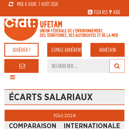
MISE À JOUR : 7 AOÛT 2026
FLUX RSS
AIDE
ADHÉRER ?
ESPACE
ADHÉRENT
ADHÉSION
ÉCARTS SALARIAUX
1
Oct.
2024
COMPARAISON INTERNATIONALE