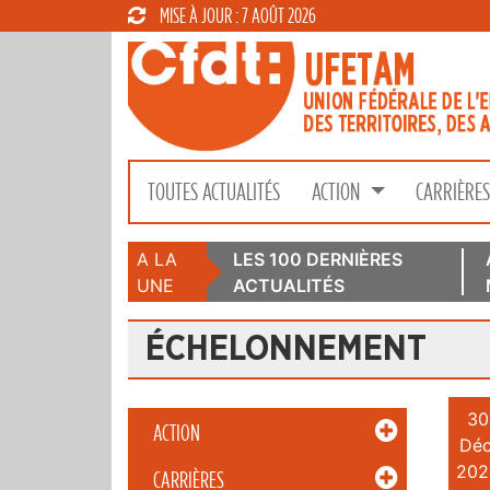
MISE À JOUR : 7 AOÛT 2026
TOUTES ACTUALITÉS
ACTION
CARRIÈRE
A LA
LES 100 DERNIÈRES
UNE
ACTUALITÉS
ÉCHELONNEMENT
30
ACTION
Déc
202
CARRIÈRES