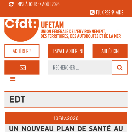
MISE À JOUR : 7 AOÛT 2026
FLUX RSS
AIDE
ADHÉRER ?
ESPACE
ADHÉRENT
ADHÉSION
EDT
13
Fév.
2026
UN NOUVEAU PLAN DE SANTÉ AU