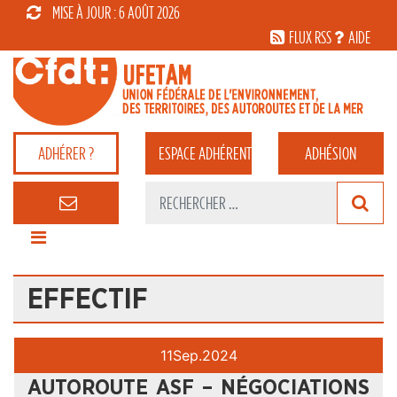
MISE À JOUR : 6 AOÛT 2026
FLUX RSS
AIDE
ADHÉRER ?
ESPACE
ADHÉRENT
ADHÉSION
EFFECTIF
11
Sep.
2024
AUTOROUTE ASF – NÉGOCIATIONS