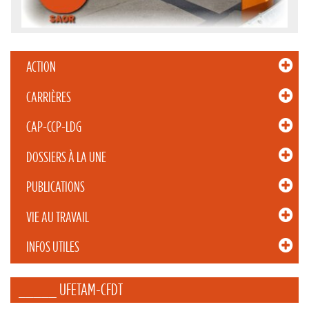
ACTION
CARRIÈRES
CAP-CCP-LDG
DOSSIERS À LA UNE
PUBLICATIONS
VIE AU TRAVAIL
INFOS UTILES
_____ UFETAM-CFDT