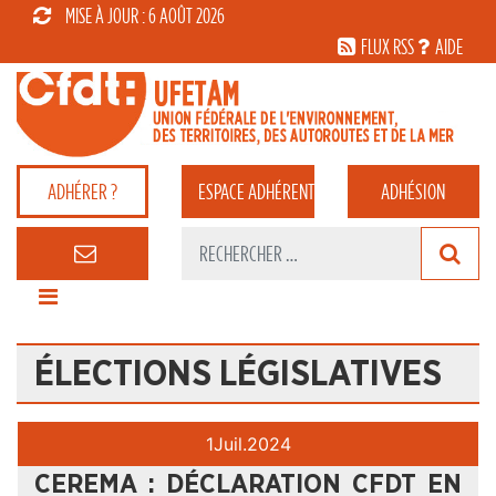
MISE À JOUR : 6 AOÛT 2026
FLUX RSS
AIDE
ADHÉRER ?
ESPACE
ADHÉRENT
ADHÉSION
ÉLECTIONS LÉGISLATIVES
1
Juil.
2024
CEREMA : DÉCLARATION CFDT EN