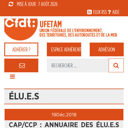
MISE À JOUR : 7 AOÛT 2026
FLUX RSS
AIDE
ADHÉRER ?
ESPACE
ADHÉRENT
ADHÉSION
ÉLU.E.S
19
Déc.
2018
CAP/CCP : ANNUAIRE DES ÉLU.E.S