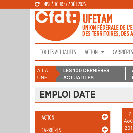
MISE À JOUR : 7 AOÛT 2026
TOUTES ACTUALITÉS
ACTION
CARRIÈRE
A LA
LES 100 DERNIÈRES
UNE
ACTUALITÉS
EMPLOI DATE
7
ACTION
Aoû
201
CARRIÈRES