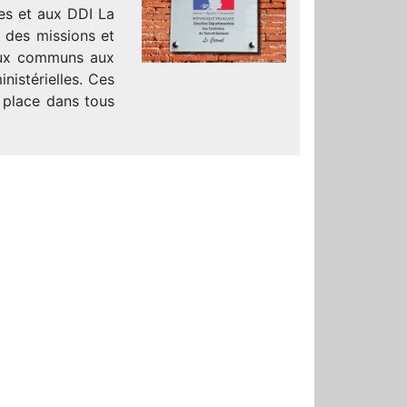
es et aux DDI La
e des missions et
raux communs aux
nistérielles. Ces
 place dans tous