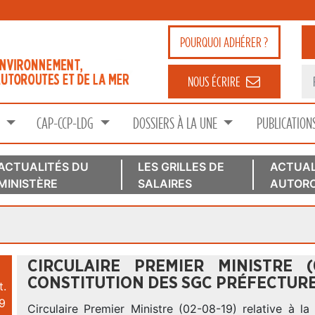
POURQUOI
ADHÉRER ?
NOUS ÉCRIRE
S
CAP-CCP-LDG
DOSSIERS À LA UNE
PUBLICATION
ACTUALITÉS DU
LES GRILLES DE
ACTUAL
MINISTÈRE
SALAIRES
AUTORO
CIRCULAIRE PREMIER MINISTRE (
CONSTITUTION DES SGC PRÉFECTURE
t.
9
Circulaire Premier Ministre (02-08-19) relative à la