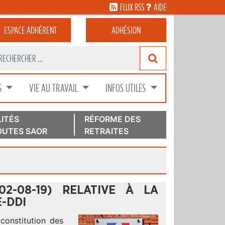
FLUX RSS
AIDE
ESPACE
ADHÉRENT
ADHÉSION
S
VIE AU TRAVAIL
INFOS UTILES
ITÉS
RÉFORME DES
UTES SAOR
RETRAITES
02-08-19) RELATIVE À LA
-DDI
 constitution des