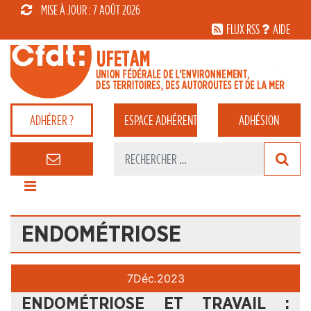
MISE À JOUR : 7 AOÛT 2026
FLUX RSS
AIDE
ADHÉRER ?
ESPACE
ADHÉRENT
ADHÉSION
ENDOMÉTRIOSE
7
Déc.
2023
ENDOMÉTRIOSE ET TRAVAIL :