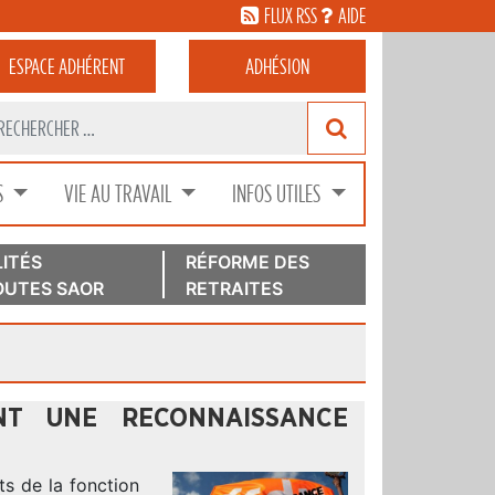
FLUX RSS
AIDE
ESPACE
ADHÉRENT
ADHÉSION
S
VIE AU TRAVAIL
INFOS UTILES
ITÉS
RÉFORME DES
UTES SAOR
RETRAITES
NT UNE RECONNAISSANCE
s de la fonction