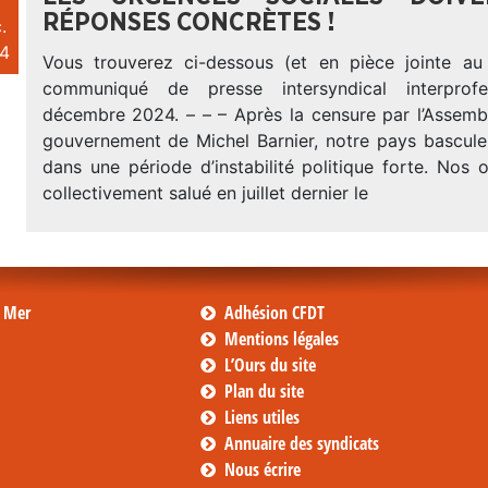
RÉPONSES CONCRÈTES !
.
4
Vous trouverez ci-dessous (et en pièce jointe au
communiqué de presse intersyndical interprof
décembre 2024. – – – Après la censure par l’Assemb
gouvernement de Michel Barnier, notre pays bascule
dans une période d’instabilité politique forte. Nos 
collectivement salué en juillet dernier le
s Mer
Adhésion CFDT
Mentions légales
L’Ours du site
Plan du site
Liens utiles
Annuaire des syndicats
Nous écrire