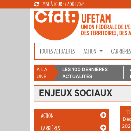
MISE À JOUR : 7 AOÛT 2026
TOUTES ACTUALITÉS
ACTION
CARRIÈRE
A LA
LES 100 DERNIÈRES
UNE
ACTUALITÉS
ENJEUX SOCIAUX
11
ACTION
Déc
202
CARRIÈRES