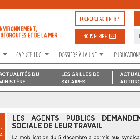
POURQUOI
ADHÉRER ?
NOUS ÉCRIRE
S
CAP-CCP-LDG
DOSSIERS À LA UNE
PUBLICATION
ACTUALITÉS DU
LES GRILLES DE
ACTUAL
MINISTÈRE
SALAIRES
AUTORO
LES AGENTS PUBLICS DEMANDE
SOCIALE DE LEUR TRAVAIL
.
4
La mobilisation du 5 décembre a permis aux syndicat