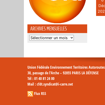
6
Déc
202
ARCHIVES MENSUELLES
Archives
mensuelles
Union Fédérale Environnement Territoires Autoroute
30, passage de l’Arche – 92055 PARIS LA DÉFENSE
Tél
: 01 40 81 24 00
Mail
: cfdt.syndicat@i-carre.net
Flux RSS