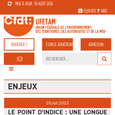
MISE À JOUR : 10 AOÛT 2026
FLUX RSS
AIDE
ADHÉRER ?
ESPACE
ADHÉRENT
ADHÉSION
ENJEUX
20
Juil.
2022
LE POINT D’INDICE : UNE LONGUE